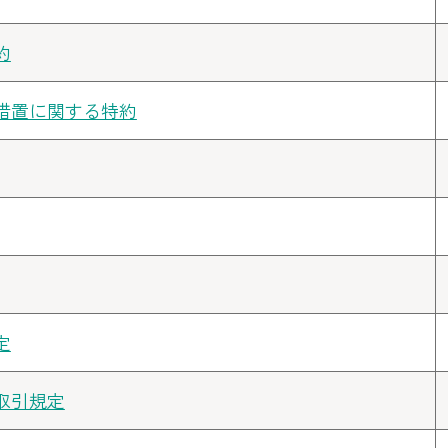
約
措置に関する特約
定
取引規定