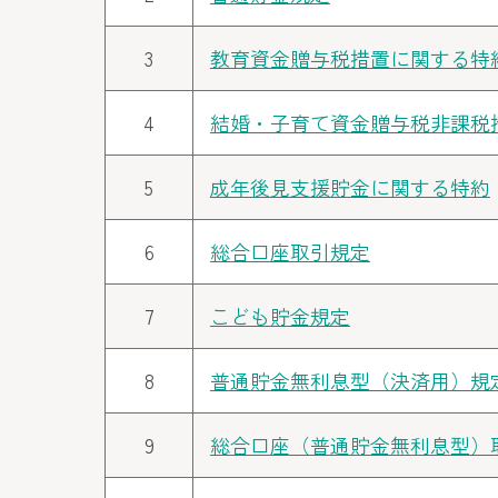
3
教育資金贈与税措置に関する特
4
結婚・子育て資金贈与税非課税
5
成年後見支援貯金に関する特約
6
総合口座取引規定
7
こども貯金規定
8
普通貯金無利息型（決済用）規
9
総合口座（普通貯金無利息型）